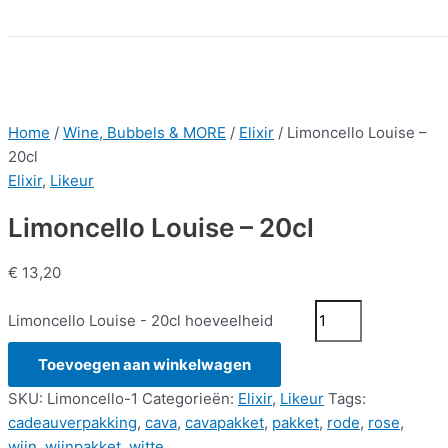
Home
/
Wine, Bubbels & MORE
/
Elixir
/ Limoncello Louise –
20cl
Elixir
,
Likeur
Limoncello Louise – 20cl
€
13,20
Limoncello Louise - 20cl hoeveelheid
Toevoegen aan winkelwagen
SKU:
Limoncello-1
Categorieën:
Elixir
,
Likeur
Tags:
cadeauverpakking
,
cava
,
cavapakket
,
pakket
,
rode
,
rose
,
wijn
,
wijnpakket
,
witte